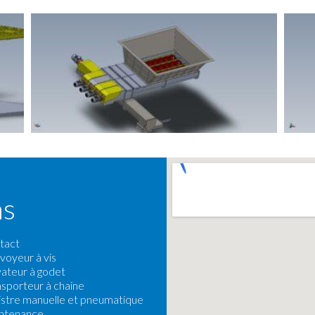
ns
tact
voyeur à vis
vateur à godet
sporteur à chaine
istre manuelle et pneumatique
ntenance