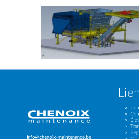
Lie
Con
Con
Élé
Tran
Reg
info@chenoix-maintenance.be
Mai