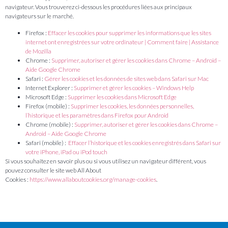
navigateur. Vous trouverez ci-dessous les procédures liées aux principaux
navigateurs sur le marché.
Firefox :
Effacer les cookies pour supprimer les informations que les sites
internet ont enregistrées sur votre ordinateur | Comment faire | Assistance
de Mozilla
Chrome :
Supprimer, autoriser et gérer les cookies dans Chrome – Android –
Aide Google Chrome
Safari :
Gérer les cookies et les données de sites web dans Safari sur Mac
Internet Explorer :
Supprimer et gérer les cookies – Windows Help
Microsoft Edge :
Supprimer les cookies dans Microsoft Edge
Firefox (mobile) :
Supprimer les cookies, les données personnelles,
l’historique et les paramètres dans Firefox pour Android
Chrome (mobile) :
Supprimer, autoriser et gérer les cookies dans Chrome –
Android – Aide Google Chrome
Safari (mobile) :
Effacer l’historique et les cookies enregistrés dans Safari sur
votre iPhone, iPad ou iPod touch
Si vous souhaitez en savoir plus ou si vous utilisez un navigateur différent, vous
pouvez consulter le site web All About
Cookies :
https://www.allaboutcookies.org/manage-cookies
.