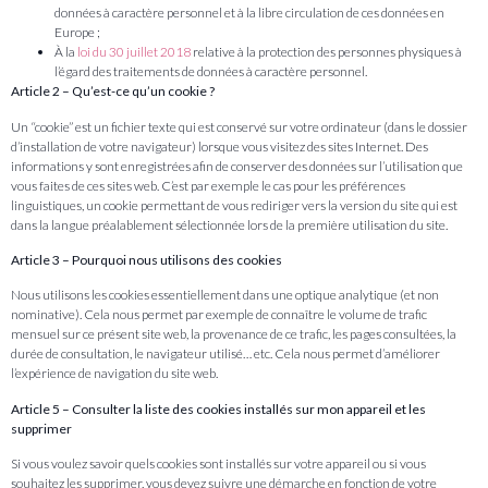
données à caractère personnel et à la libre circulation de ces données en
Europe ;
À la
loi du 30 juillet 2018
relative à la protection des personnes physiques à
l’égard des traitements de données à caractère personnel.
Article 2 – Qu’est-ce qu’un cookie ?
Un “cookie” est un fichier texte qui est conservé sur votre ordinateur (dans le dossier
d’installation de votre navigateur) lorsque vous visitez des sites Internet. Des
informations y sont enregistrées afin de conserver des données sur l’utilisation que
vous faites de ces sites web. C’est par exemple le cas pour les préférences
linguistiques, un cookie permettant de vous rediriger vers la version du site qui est
dans la langue préalablement sélectionnée lors de la première utilisation du site.
Article 3 – Pourquoi nous utilisons des cookies
Nous utilisons les cookies essentiellement dans une optique analytique (et non
nominative). Cela nous permet par exemple de connaître le volume de trafic
mensuel sur ce présent site web, la provenance de ce trafic, les pages consultées, la
durée de consultation, le navigateur utilisé… etc. Cela nous permet d’améliorer
l’expérience de navigation du site web.
Article 5 – Consulter la liste des cookies installés sur mon appareil et les
supprimer
Si vous voulez savoir quels cookies sont installés sur votre appareil ou si vous
souhaitez les supprimer, vous devez suivre une démarche en fonction de votre